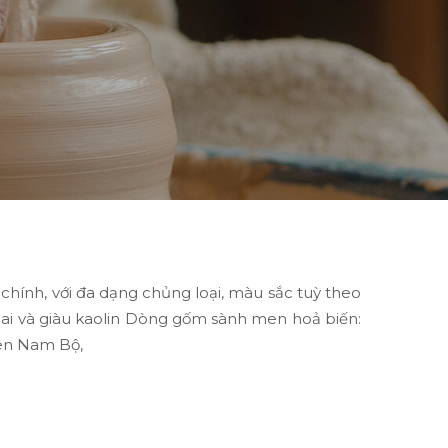
ính, với đa dạng chủng loại, màu sắc tuỳ theo
dai và giàu kaolin Dòng gốm sành men hoả biến:
yên Nam Bộ,