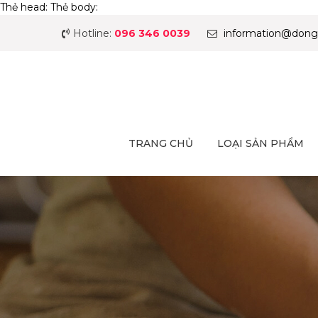
Thẻ head:
Thẻ body:
Hotline:
096 346 0039
information@dong
TRANG CHỦ
LOẠI SẢN PHẨM